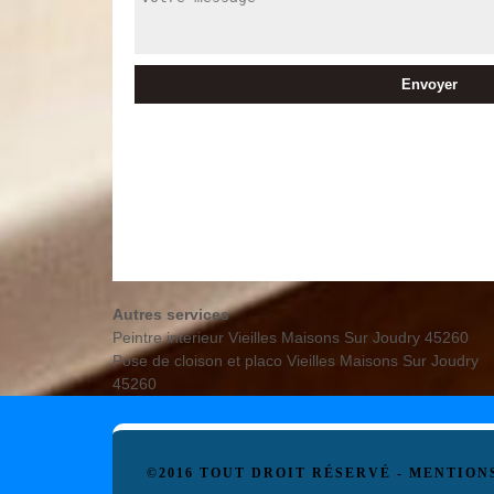
Autres services
Peintre intérieur Vieilles Maisons Sur Joudry 45260
Pose de cloison et placo Vieilles Maisons Sur Joudry
45260
©2016 TOUT DROIT RÉSERVÉ -
MENTION