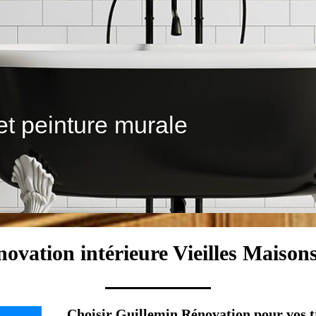
et peinture murale
rénovation intérieure Vieilles Maiso
Choisir Guillemin Rénovation pour vos t