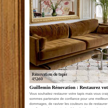
Guillemin Rénovation : Restaurez votr
Vous souhaitez restaurer votre tapis mais vous crai
sommes partenaire de confiance pour une meilleure r
dommages, de raviver les couleurs ou de restaurer l