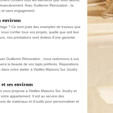
ocument contient tous les éléments que vous devrez
 financièrement. Avec Guillemin Rénovation , la
uit et sans engagement.
s environs
relage ? Ce sont juste des exemples de travaux que
nous confier tous vos projets, quelle que soit leur
eurs, nos prestations sont dotées d’une garantie
rtisan Guillemin Rénovation , nous redonnons à vos
ivera la beauté de vos tapis préférés. Réparations
 dans notre atelier à Vieilles Maisons Sur Joudry
 et ses environs
on vous propose à Vieilles Maisons Sur Joudry et
 votre appartement. Il est au service des
hoix de matériaux et d’outils pour personnaliser et