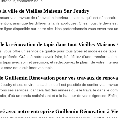
 intérieur, contactez-nous!
 la ville de Vieilles Maisons Sur Joudry
tuer vos travaux de rénovation intérieure, sachez qu’il est nécessaire
vention, ainsi que les différents tarifs appliqués. Chez nous, le devis es
aire en ligne disponible sur notre site. Nos professionnels vous enverron
de la rénovation de tapis dans tout Vieilles Maisons
s, vous offre un service de qualité pour tous types et modèles de tapis.
is préférés. Grâce à notre savoir-faire, bénéficiez d'une transformation
 tapis avec soin et précision, et redécouvrez le plaisir de votre inté
 laissez-nous sublimer vos tapis!
 de Guillemin Rénovation pour vos travaux de rénova
r Joudry et ses environs, sachez qu’il est possible de confier vos trava
ons ses services, car cela fait des années qu’elle travaille dans le dom
its, d’où un rendu satisfaisant et à la hauteur de vos exigences. Enfin, 
isé avec notre entreprise Guillemin Rénovation à Vi