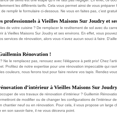
ance de devis est une étape qu’il ne faut pas négliger. En effet, ce d
videmment les différents tarifs. Cela vous permet ainsi de vous préparer
t de remplir le formulaire ci-dessous. Ne vous en faites pas, c’est grat
s professionnels à Vieilles Maisons Sur Joudry et se
les de votre cuisine ? De remplacer le revêtement de sol avec du car
ir à Vieilles Maisons Sur Joudry et ses environs. En effet, vous pouvez 
os services de rénovation, alors vous n’avez aucun souci à faire. D’aill
 Guillemin Rénovation !
t? Ne le remplacez pas, renouez avec l'élégance à petit prix! Chez l'a
get. Profitez de notre expertise pour une rénovation impeccable qui rav
des couleurs, nous ferons tout pour faire revivre vos tapis. Rendez-vous
énovation d’intérieur à Vieilles Maisons Sur Joudry
’occuper de vos travaux de rénovation d’intérieur ? Guillemin Rénovati
mettront de modifier ou de changer les configurations de l’intérieur de
 en chantier neuf ou en rénovation. Pour cela, il vous propose un large c
e en son savoir-faire, il ne vous décevra point.