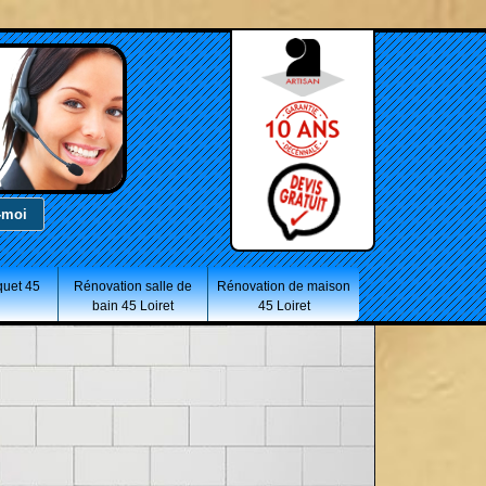
quet 45
Rénovation salle de
Rénovation de maison
bain 45 Loiret
45 Loiret