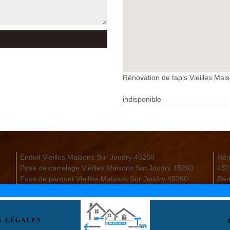
Rénovation de tapis Vieilles Mai
indisponible
Enduit Vieilles Maisons Sur Joudry 45260
Rén
Pose de carrelage Vieilles Maisons Sur Joudry 45260
452
Pose de parquet Vieilles Maisons Sur Joudry 45260
Rén
S LÉGALES