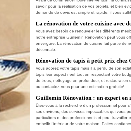
Avant de commencer toute intervention, la connaiss
savoir pour la réalisation de vos projets, et bien é
demande de devis est simple et rapide, il vous suffi
La rénovation de votre cuisine avec de
Vous avez besoin de renouveler les différents meub
notre entreprise Guillemin Rénovation peut vous offr
envergure. La rénovation de cuisine fait partie de n
décennale.
Rénovation de tapis à petit prix chez
Vous adorez votre tapis mais il a perdu de son écla
tapis leur aspect neuf tout en respectant votre bud
de trous, nettoyage en profondeur, et restauration 
ou contactez-nous pour une estimation gratuite!
Guillemin Rénovation : un expert en r
Êtes-vous à la recherche d’un professionnel pour s
ses environs, des services impeccables qui vous per
particuliers et des professionnels et peut travailler
embellir l’intérieur de votre maison. Faites confianc