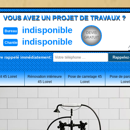
VOUS AVEZ UN PROJET DE TRAVAUX ?
indisponible
Bureau
DEVIS
GRATUIT
indisponible
Chantier
re rappelé immédiatement:
t 45 Loiret
Rénovation intérieure
Pose de carrelage 45
Pose de par
45 Loiret
Loiret
Loiret