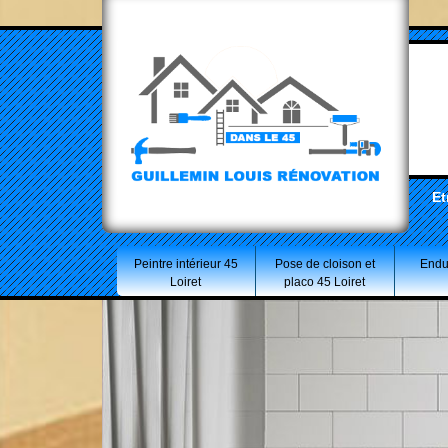
Et
Peintre intérieur 45
Pose de cloison et
Endui
Loiret
placo 45 Loiret