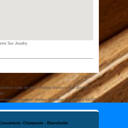
sons Sur Joudry
ovation salle de bain Vieilles Maisons Sur Joudry
60
ovation de maison Vieilles Maisons Sur Joudry 45260
Couverture -Charpente - Etancheite