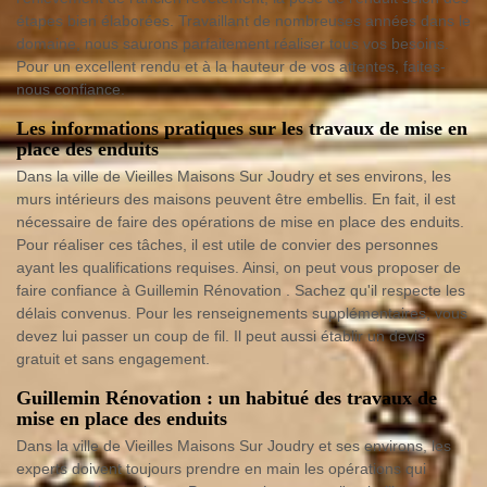
étapes bien élaborées. Travaillant de nombreuses années dans le
domaine, nous saurons parfaitement réaliser tous vos besoins.
Pour un excellent rendu et à la hauteur de vos attentes, faites-
nous confiance.
Les informations pratiques sur les travaux de mise en
place des enduits
Dans la ville de Vieilles Maisons Sur Joudry et ses environs, les
murs intérieurs des maisons peuvent être embellis. En fait, il est
nécessaire de faire des opérations de mise en place des enduits.
Pour réaliser ces tâches, il est utile de convier des personnes
ayant les qualifications requises. Ainsi, on peut vous proposer de
faire confiance à Guillemin Rénovation . Sachez qu'il respecte les
délais convenus. Pour les renseignements supplémentaires, vous
devez lui passer un coup de fil. Il peut aussi établir un devis
gratuit et sans engagement.
Guillemin Rénovation : un habitué des travaux de
mise en place des enduits
Dans la ville de Vieilles Maisons Sur Joudry et ses environs, les
experts doivent toujours prendre en main les opérations qui