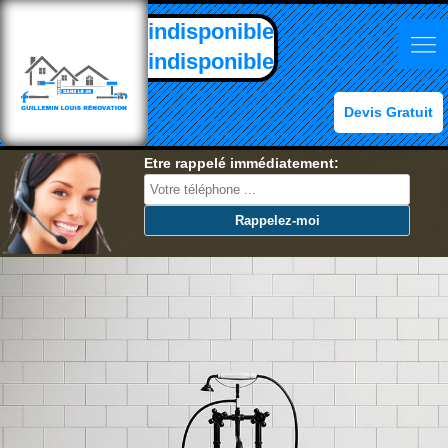
indisponible
indisponible
Devis Gratuit
Etre rappelé immédiatement: