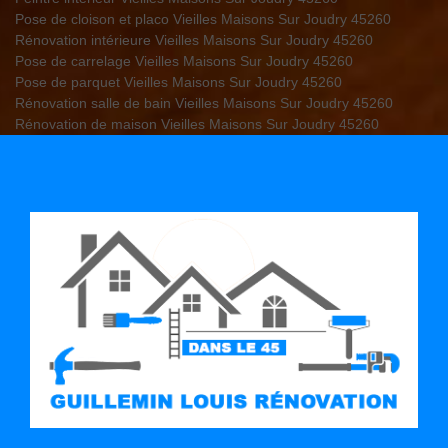
Pose de cloison et placo Vieilles Maisons Sur Joudry 45260
Rénovation intérieure Vieilles Maisons Sur Joudry 45260
Pose de carrelage Vieilles Maisons Sur Joudry 45260
Pose de parquet Vieilles Maisons Sur Joudry 45260
Rénovation salle de bain Vieilles Maisons Sur Joudry 45260
Rénovation de maison Vieilles Maisons Sur Joudry 45260