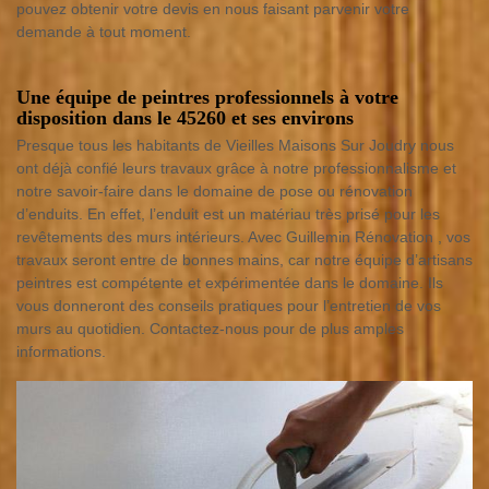
pouvez obtenir votre devis en nous faisant parvenir votre
demande à tout moment.
Une équipe de peintres professionnels à votre
disposition dans le 45260 et ses environs
Presque tous les habitants de Vieilles Maisons Sur Joudry nous
ont déjà confié leurs travaux grâce à notre professionnalisme et
notre savoir-faire dans le domaine de pose ou rénovation
d’enduits. En effet, l’enduit est un matériau très prisé pour les
revêtements des murs intérieurs. Avec Guillemin Rénovation , vos
travaux seront entre de bonnes mains, car notre équipe d’artisans
peintres est compétente et expérimentée dans le domaine. Ils
vous donneront des conseils pratiques pour l’entretien de vos
murs au quotidien. Contactez-nous pour de plus amples
informations.