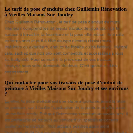
Le tarif de pose d’enduits chez Guillemin Rénovation
à Vieilles Maisons Sur Joudry
Chez Guillemin Rénovation , le tarif de pose d’enduit de murs
intérieurs comprend les différents travaux de réparation de la
surface à travailler, la fourniture et la pose elle-même. Tout cela
va faire varier le tarif à côté du type d’enduit choisi (murs
intérieurs ou extérieurs, enduits de lissage ou de finition) . Malgré
cela, sachez que nos prix sont compétitifs et accessibles à tous
les budgets0. Pour connaitre le prix exact de vos travaux,
envoyez-nous votre demande de devis. C’est gratuit et sans
engagement.
Qui contacter pour vos travaux de pose d’enduit de
peinture à Vieilles Maisons Sur Joudry et ses environs
?
En effet, la pose d’enduit est une étape importante avant la mise
en peinture, car il facilite l’application de la peinture et offre ainsi
un meilleur rendu. Puisque l’intervention requiert un savoir-faire, il
est préférable de recourir au service d’un spécialiste comme
Guillemin Rénovation . Nos artisans peintres assureront
l’enlèvement de l’ancien revêtement, la pose de l’enduit selon des