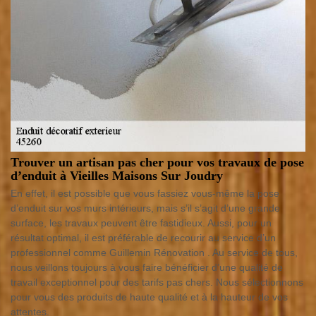
Trouver un artisan pas cher pour vos travaux de pose
d’enduit à Vieilles Maisons Sur Joudry
En effet, il est possible que vous fassiez vous-même la pose
d’enduit sur vos murs intérieurs, mais s’il s’agit d’une grande
surface, les travaux peuvent être fastidieux. Aussi, pour un
résultat optimal, il est préférable de recourir au service d’un
professionnel comme Guillemin Rénovation . Au service de tous,
nous veillons toujours à vous faire bénéficier d’une qualité de
travail exceptionnel pour des tarifs pas chers. Nous sélectionnons
pour vous des produits de haute qualité et à la hauteur de vos
attentes.