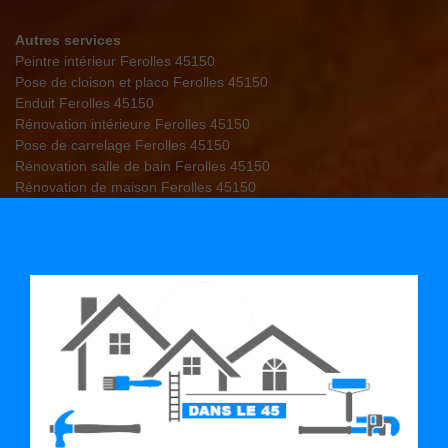
Autres services
Peintre intérieur Ferolles 45150
Pose de cloison et placo Ferolles 45150
Enduit Ferolles 45150
Rénovation intérieure Ferolles 45150
Pose de carrelage Ferolles 45150
Rénovation salle de bain Ferolles 45150
Rénovation de maison Ferolles 45150