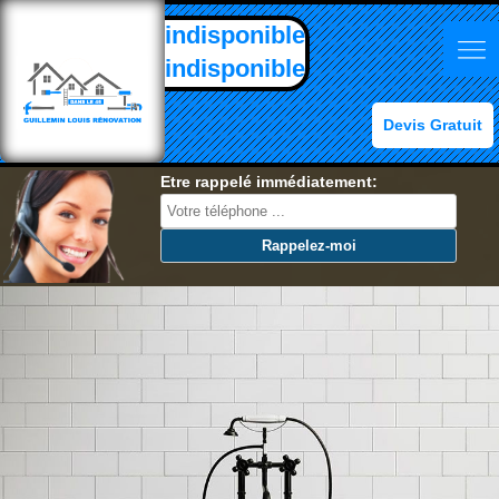
indisponible
indisponible
Devis Gratuit
Etre rappelé immédiatement: