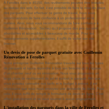
À Ferolles dans le 45150, des revêtements peuvent être installés
au niveau des sols. En fait, il est possible de faire la mise en place
des parquets. Pour effectuer ce genre de travail, nous vous
recommandons de faire confiance à un professionnel en la
matière. Ainsi, nous vous recommandons de faire confiance à
Guillemin Rénovation . Sachez qu'il propose des prix qui sont
abordables et accessibles à beaucoup de monde. Pour les
renseignements supplémentaires, il suffit de visiter son site
Internet.
Un devis de pose de parquet gratuite avec Guillemin
Rénovation à Ferolles
Notre entreprise Guillemin Rénovation travaille sur tous les types
de parquets et saura répondre à tous vos besoins qu’il s’agisse
d’un chantier neuf ou en rénovation. Nous vous proposons un
large choix de revêtement de sol et surtout le parquet. Afin que
vous puissiez connaitre nos tarifs et le budget à prévoir, il est
nécessaire que vous nous envoyiez une demande de devis. Pour
cela, il vous suffit de remplir le formulaire de devis en ligne. C’est
offert gratuitement et ne vous soumet à aucun engagement.
L'installation des parquets dans la ville de Ferolles et