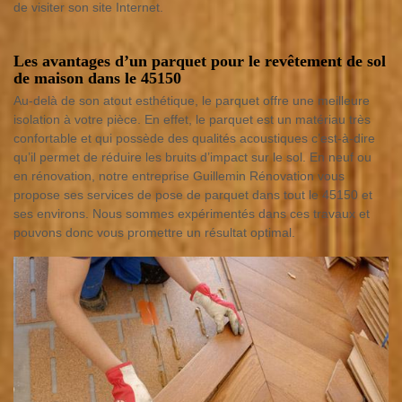
de visiter son site Internet.
Les avantages d’un parquet pour le revêtement de sol
de maison dans le 45150
Au-delà de son atout esthétique, le parquet offre une meilleure
isolation à votre pièce. En effet, le parquet est un matériau très
confortable et qui possède des qualités acoustiques c’est-à-dire
qu’il permet de réduire les bruits d’impact sur le sol. En neuf ou
en rénovation, notre entreprise Guillemin Rénovation vous
propose ses services de pose de parquet dans tout le 45150 et
ses environs. Nous sommes expérimentés dans ces travaux et
pouvons donc vous promettre un résultat optimal.