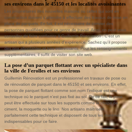
ses environs dans le 45150 et les localités avoisinantes
Les propriétaires des nouvelles maisons ou celles qui sont en
construction doivent s'attendre à effectuer des travaux de mise en
place de parquets. En fait, il est nécessaire de convier des
personnes qualifiées pour ce genre de travail. Ainsi, on peut vous
conseiller de faire confiance à Guillemin Rénovation . C'est un
artisan qui a plusieurs années d'expérience. Sachez qu'il propose
des prix abordables et très intéressants. Pour les renseignements
supplémentaires, il suffit de visiter son site web.
La pose d’un parquet flottant avec un spécialiste dans
la ville de Ferolles et ses environs
Guillemin Rénovation est un professionnel en travaux de pose ou
de rénovation de parquet dans le 45150 et ses environs. En effet,
la pose de parquet flottant comme son nom l’indique est une
technique où le parquet n’est pas fixé au sol. De ce fait, la pose
peut être effectuée sur tous les supports comme la chape de
ciment, la moquette ou le lino. Nos artisans maitrisent
parfaitement cette technique et disposent de tous les matériels
indispensables pour ce faire.