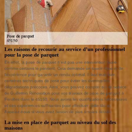
Les raisons de recourir au service d’un professionnel
pour la pose de parquet
En effet, la pose de parquet n’est pas une intervention facile
comme certains le pensent. Cela demande un savoir-faire et de
l’expérience pour garantir un rendu optimal. Il faut maitriser
certaines techniques de pose pour éviter les éventuelles
dégradations précoces. Ainsi, vous pouvez compter sur le service
de Guillemin Rénovation pour vos travaux de pose de parquet à
Ferolles dans le 45150. Nous avons les qualifications nécessaires
et des expériences suffisantes pour effectuer cette tâche.
Appelez-nous si vous avez besoin de plus amples détails.
La mise en place de parquet au niveau du sol des
maisons