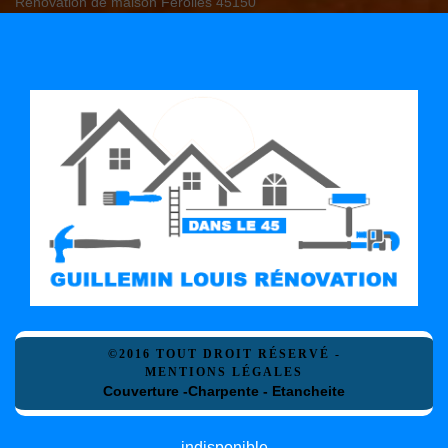
Rénovation de maison Ferolles 45150
©2016 TOUT DROIT RÉSERVÉ -
MENTIONS LÉGALES
Couverture -Charpente - Etancheite
indisponible