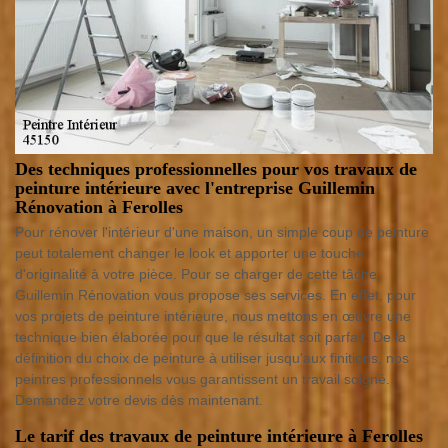
Des techniques professionnelles pour vos travaux de
peinture intérieure avec l'entreprise Guillemin
Rénovation à Ferolles
Pour rénover l'intérieur d'une maison, un simple coup de peinture
peut totalement changer le look et apporter une touche
d'originalité à votre pièce. Pour se charger de cette tâche,
Guillemin Rénovation vous propose ses services. En effet, pour
vos projets de peinture intérieure, nous mettons en œuvre une
technique bien élaborée pour que le résultat soit parfait. De la
définition du choix de peinture à utiliser jusqu'aux finitions, nos
peintres professionnels vous garantissent un travail soigné.
Demandez votre devis dès maintenant.
Le tarif des travaux de peinture intérieure à Ferolles