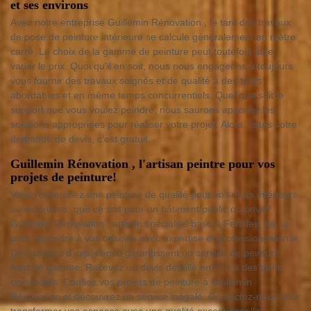
et ses environs
Avec notre entreprise Guillemin Rénovation , le tarif des travaux
de pose de peinture intérieure se calcule généralement en mètre
carré. Le choix de la gamme de peinture peut toutefois faire
varier le prix. Quoi qu'il en soit, nous nous engageons à toujours
vous fournir des travaux soignés et de qualité à des tarifs
abordables et en même temps concurrentiels. Quel que soit le
support que vous voulez peindre, nous saurons apporter les
solutions appropriées pour réaliser votre projet. Alors, faites votre
demande de devis, c'est gratuit.
Guillemin Rénovation , l'artisan peintre pour vos
projets de peinture!
Vous recherchez une peinture de qualité pour vos murs intérieurs
ou extérieurs, que ce soit pour un bâtiment public ou privé?
Guillemin Rénovation , artisan spécialisé basé à Ferolles, est là
pour répondre à vos besoins avec expertise et professionnalisme.
Des années d’expérience garantissent un service de peinture
haut de gamme. Recevez un devis détaillé en 24h à des tarifs
compétitifs. Confiez vos projets de peinture à Guillemin
Rénovation et découvrez un service inégalé. Contactez-nous pour
transformer vos espaces avec une qualité exceptionnelle!