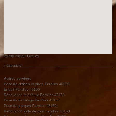
Peintre Intérieur Ferolles
indisponible
Autres services
Pose de cloison et placo Ferolles 45150
Enduit Ferolles 45150
Rénovation intérieure Ferolles 45150
Pose de carrelage Ferolles 45150
Pose de parquet Ferolles 45150
Rénovation salle de bain Ferolles 45150