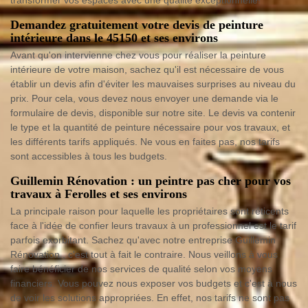
Demandez gratuitement votre devis de peinture
intérieure dans le 45150 et ses environs
Avant qu'on intervienne chez vous pour réaliser la peinture
intérieure de votre maison, sachez qu'il est nécessaire de vous
établir un devis afin d'éviter les mauvaises surprises au niveau du
prix. Pour cela, vous devez nous envoyer une demande via le
formulaire de devis, disponible sur notre site. Le devis va contenir
le type et la quantité de peinture nécessaire pour vos travaux, et
les différents tarifs appliqués. Ne vous en faites pas, nos tarifs
sont accessibles à tous les budgets.
Guillemin Rénovation : un peintre pas cher pour vos
travaux à Ferolles et ses environs
La principale raison pour laquelle les propriétaires sont réticents
face à l'idée de confier leurs travaux à un professionnel est le tarif
parfois exorbitant. Sachez qu'avec notre entreprise Guillemin
Rénovation , c'est tout à fait le contraire. Nous veillons à vous
faire bénéficier de nos services de qualité selon vos moyens
financiers. Vous pouvez nous exposer vos budgets et c'est à nous
de voir les solutions appropriées. En effet, nos tarifs ne sont pas