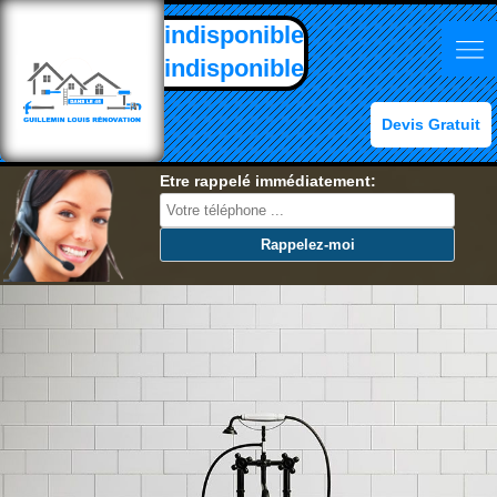
indisponible
indisponible
Devis Gratuit
Etre rappelé immédiatement: