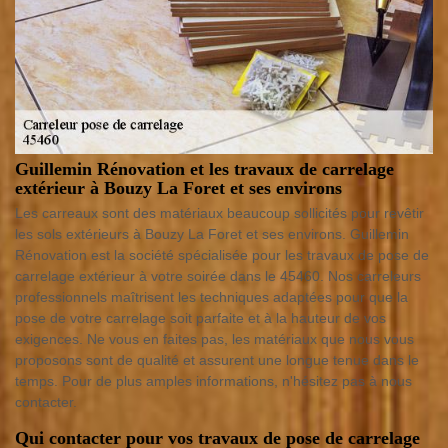
Guillemin Rénovation et les travaux de carrelage
extérieur à Bouzy La Foret et ses environs
Les carreaux sont des matériaux beaucoup sollicités pour revêtir
les sols extérieurs à Bouzy La Foret et ses environs. Guillemin
Rénovation est la société spécialisée pour les travaux de pose de
carrelage extérieur à votre soirée dans le 45460. Nos carreleurs
professionnels maîtrisent les techniques adaptées pour que la
pose de votre carrelage soit parfaite et à la hauteur de vos
exigences. Ne vous en faites pas, les matériaux que nous vous
proposons sont de qualité et assurent une longue tenue dans le
temps. Pour de plus amples informations, n'hésitez pas à nous
contacter.
Qui contacter pour vos travaux de pose de carrelage