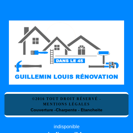
©2016 TOUT DROIT RÉSERVÉ -
MENTIONS LÉGALES
Couverture -Charpente - Etancheite
indisponible