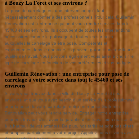
à Bouzy La Foret et ses environs ?
La pose de carrelage est une intervention qu’il faut
nécessairement confier à des professionnels. Pour cela, Guillemin
Rénovation est l’entreprise qui peut vous rendre service dans le
45460 et ses environs. Ils s’occupent de toutes les interventions
nécessaires comme le polissage de toutes les surfaces
auxquelles le carrelage va être posé. Compétents et
expérimentés dans le domaine, ils peuvent garantir une meilleure
qualité de travail. Nous pouvons également vous aider à choisir le
type de carrelage en fonction de vos préférences et vos budgets.
Guillemin Rénovation : une entreprise pour pose de
carrelage à votre service dans tout le 45460 et ses
environs
Si vous vous trouvez dans la ville de Bouzy La Foret et ses
environs, et que vous avez besoin d’un service d’un professionnel
pour la pose de votre carrelage, notre entreprise Guillemin
Rénovation peut vous rendre service. Engager notre entreprise
pour vos travaux c’est avoir la garantie d’un travail bien réalisé et
à la hauteur de vos attentes. De plus, nos tarifs ne sont pas chers
et adaptés parfaitement à votre projet. Appelez-nous si vous avez
des questions à poser.