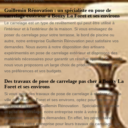
Guillemin Rénovation : un spécialiste en pose de
carrelage extérieur à Bouzy La Foret et ses environs
Le carrelage est un type de revêtement qui peut être utilisé à
l'intérieur et à l'extérieur de la maison. Si vous envisagez de
poser du carrelage pour votre terrasse, le bord de piscine ou
autre, notre entreprise Guillemin Rénovation peut satisfaire vos
demandes. Nous avons à notre disposition des artisans
expérimentés en pose de carrelage extérieur et disposons des
matériels nécessaires pour garantir un résultat optimal. Pour cela,
nous vous proposons un large choix de produits en fonction de
vos préférences et vos budgets.
Des travaux de pose de carrelage pas cher à Bouzy La
Foret et ses environs
Si vous avez des travaux de pose de carrelage à réaliser dans la
ville de Bouzy La Foret et ses environs, optez pour les services
de notre entreprise Guillemin Rénovation . Spécialisée en vente
et pose de carrelage, notre entreprise reste à votre entière
disposition pour toutes demandes. En effet, les propriétaires
choisissent notre entreprise pour leurs travaux de carrelage, car