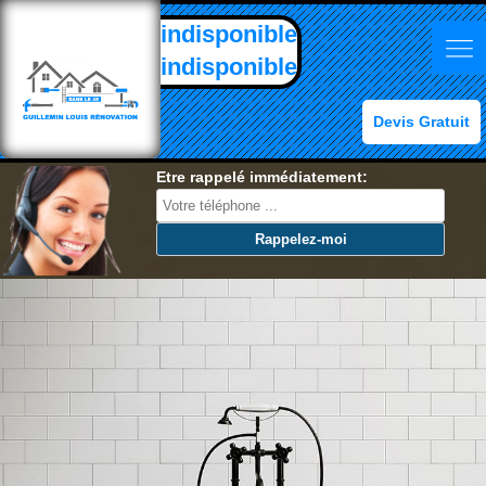
indisponible
indisponible
Devis Gratuit
Etre rappelé immédiatement: