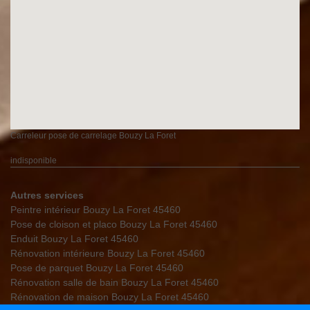
Carreleur pose de carrelage Bouzy La Foret
indisponible
Autres services
Peintre intérieur Bouzy La Foret 45460
Pose de cloison et placo Bouzy La Foret 45460
Enduit Bouzy La Foret 45460
Rénovation intérieure Bouzy La Foret 45460
Pose de parquet Bouzy La Foret 45460
Rénovation salle de bain Bouzy La Foret 45460
Rénovation de maison Bouzy La Foret 45460