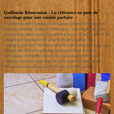
Guillemin Rénovation : La référence en pose de
carrelage pour une cuisine parfaite
Transformez votre cuisine en un espace élégant et fonctionnel
grâce au carreleur Guillemin Rénovation , votre expert en pose
de carrelage. Nous nous engageons à fournir un rendu parfait, en
utilisant des techniques de pose de haute qualité et des
matériaux premium. Chaque projet est réalisé avec précision pour
garantir une finition impeccable et durable. Avec Guillemin
Rénovation , bénéficiez d'un service personnalisé et d'une
expertise reconnue pour faire de votre cuisine un lieu unique.
Retrouvez-nous à Bouzy La Foret pour un devis gratuit.