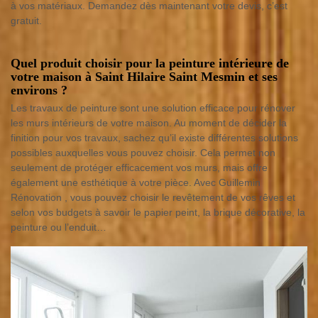
à vos matériaux. Demandez dès maintenant votre devis, c’est
gratuit.
Quel produit choisir pour la peinture intérieure de
votre maison à Saint Hilaire Saint Mesmin et ses
environs ?
Les travaux de peinture sont une solution efficace pour rénover
les murs intérieurs de votre maison. Au moment de décider la
finition pour vos travaux, sachez qu’il existe différentes solutions
possibles auxquelles vous pouvez choisir. Cela permet non
seulement de protéger efficacement vos murs, mais offre
également une esthétique à votre pièce. Avec Guillemin
Rénovation , vous pouvez choisir le revêtement de vos rêves et
selon vos budgets à savoir le papier peint, la brique décorative, la
peinture ou l’enduit…