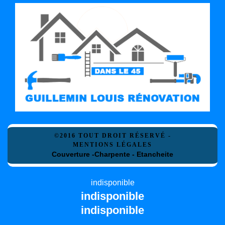
©2016 TOUT DROIT RÉSERVÉ -
MENTIONS LÉGALES
Couverture -Charpente - Etancheite
indisponible
indisponible
indisponible