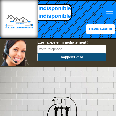
indisponible
indisponible
Devis Gratuit
Etre rappelé immédiatement: