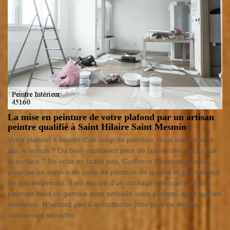
La mise en peinture de votre plafond par un artisan
peintre qualifié à Saint Hilaire Saint Mesmin
Votre plafond a besoin d'un coup de peinture, mais vous n'avez
pas le temps ? Ou bien vous avez peur de laisser des traces sur
la surface ? Ne vous en faites pas, Guillemin Rénovation vous
propose un service de pose de peinture de qualité et à la hauteur
de vos exigences. Il est équipé d'un outillage adéquat et d'une
peinture haut de gamme pour embellir votre plafond, ainsi que les
moulures. N'hésitez pas à le contacter pour plus de détails
concernant son offre.