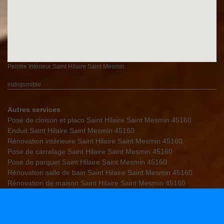
Peintre Intérieur Saint Hilaire Saint Mesmin
indisponible
Autres services
Pose de cloison et placo Saint Hilaire Saint Mesmin 45160
Enduit Saint Hilaire Saint Mesmin 45160
Rénovation intérieure Saint Hilaire Saint Mesmin 45160
Pose de carrelage Saint Hilaire Saint Mesmin 45160
Pose de parquet Saint Hilaire Saint Mesmin 45160
Rénovation salle de bain Saint Hilaire Saint Mesmin 45160
Rénovation de maison Saint Hilaire Saint Mesmin 45160