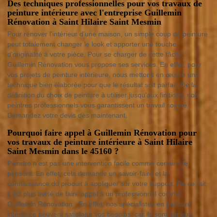
Des techniques professionnelles pour vos travaux de
peinture intérieure avec l'entreprise Guillemin
Rénovation à Saint Hilaire Saint Mesmin
Pour rénover l'intérieur d'une maison, un simple coup de peinture
peut totalement changer le look et apporter une touche
d'originalité à votre pièce. Pour se charger de cette tâche,
Guillemin Rénovation vous propose ses services. En effet, pour
vos projets de peinture intérieure, nous mettons en œuvre une
technique bien élaborée pour que le résultat soit parfait. De la
définition du choix de peinture à utiliser jusqu'aux finitions, nos
peintres professionnels vous garantissent un travail soigné.
Demandez votre devis dès maintenant.
Pourquoi faire appel à Guillemin Rénovation pour
vos travaux de peinture intérieure à Saint Hilaire
Saint Mesmin dans le 45160 ?
Peindre n’est pas une intervention facile comme certains le
pensent. En effet, cela demande un savoir-faire et la
connaissance du produit à appliquer sur votre support. De ce fait,
il est plus avisé de faire appel à un professionnel comme
Guillemin Rénovation . En effet, nos spécialistes en peinture
intérieure peuvent satisfaire vos besoins, car ils sont sérieux,