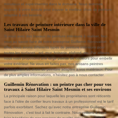
minutieux et expérimentés dans le domaine. Nous sommes
toujours à votre écoute pour trouver le meilleur choix de peinture
adaptée à vos besoins.
Les travaux de peinture intérieure dans la ville de
Saint Hilaire Saint Mesmin
Si vous avez des travaux de peinture intérieure à réaliser, fiez-
vous au savoir-faire de notre entreprise Guillemin Rénovation . En
effet, nous avons différents types de peinture intérieure pour
toutes les surfaces : sol, mur, boiserie, plafond, etc. Par ailleurs,
nous vous proposons une large palette de couleurs pour embellir
votre extérieur. Ne vous en faites pas, nos artisans peintres
s’occuperont du choix de peinture adaptée à vos matériaux. Pour
de plus amples informations, n’hésitez pas à nous contacter.
Guillemin Rénovation : un peintre pas cher pour vos
travaux à Saint Hilaire Saint Mesmin et ses environs
La principale raison pour laquelle les propriétaires sont réticents
face à l'idée de confier leurs travaux à un professionnel est le tarif
parfois exorbitant. Sachez qu'avec notre entreprise Guillemin
Rénovation , c'est tout à fait le contraire. Nous veillons à vous
faire bénéficier de nos services de qualité selon vos moyens