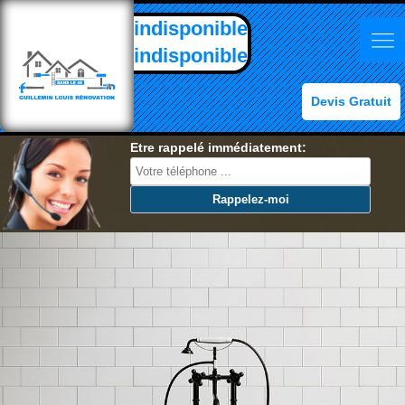
indisponible
indisponible
Devis Gratuit
Etre rappelé immédiatement: