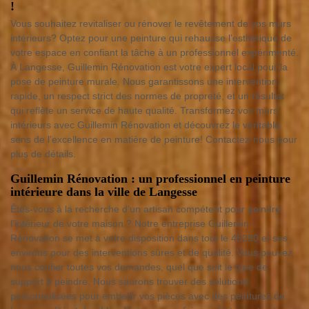
!
Vous souhaitez revitaliser ou rénover le revêtement de vos murs
intérieurs? Optez pour une peinture qui rehausse l’esthétique de
votre espace en confiant la tâche à un professionnel expérimenté.
À Langesse, Guillemin Rénovation est votre expert local pour la
pose de peinture murale. Nous garantissons une intervention
rapide, un respect strict des normes de propreté, et un résultat
qui reflète un service de haute qualité. Transformez vos murs
intérieurs avec Guillemin Rénovation et découvrez le véritable
sens de l’excellence en matière de peinture! Contactez-nous pour
plus de détails.
Guillemin Rénovation : un professionnel en peinture
intérieure dans la ville de Langesse
Êtes-vous à la recherche d’un artisan compétent pour peindre
l’intérieur de votre maison ? Notre entreprise Guillemin
Rénovation se met à votre disposition dans tout le 45290 et ses
environs pour des interventions sûres et de qualité. Vous pouvez
nous confier toutes vos demandes, quel que soit le type de
support à peindre. Nous saurons trouver des solutions
personnalisées pour embellir vos pièces avec des peintures de