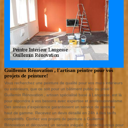
Guillemin Rénovation , l'artisan peintre pour vos
projets de peinture!
Vous recherchez une peinture de qualité pour vos murs intérieurs
ou extérieurs, que ce soit pour un bâtiment public ou privé?
Guillemin Rénovation , artisan spécialisé basé à Langesse, est là
pour répondre à vos besoins avec expertise et professionnalisme.
Des années d’expérience garantissent un service de peinture
haut de gamme. Recevez un devis détaillé en 24h à des tarifs
compétitifs. Confiez vos projets de peinture à Guillemin
Rénovation et découvrez un service inégalé. Contactez-nous pour