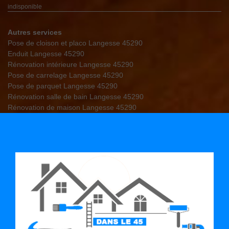
indisponible
Autres services
Pose de cloison et placo Langesse 45290
Enduit Langesse 45290
Rénovation intérieure Langesse 45290
Pose de carrelage Langesse 45290
Pose de parquet Langesse 45290
Rénovation salle de bain Langesse 45290
Rénovation de maison Langesse 45290