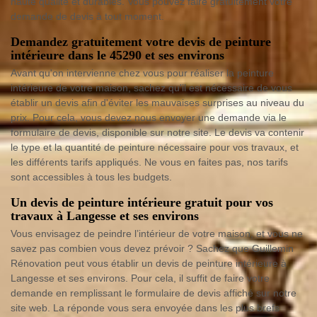
haute qualité et durables. Vous pouvez faire gratuitement votre
demande de devis à tout moment.
Demandez gratuitement votre devis de peinture
intérieure dans le 45290 et ses environs
Avant qu'on intervienne chez vous pour réaliser la peinture
intérieure de votre maison, sachez qu'il est nécessaire de vous
établir un devis afin d'éviter les mauvaises surprises au niveau du
prix. Pour cela, vous devez nous envoyer une demande via le
formulaire de devis, disponible sur notre site. Le devis va contenir
le type et la quantité de peinture nécessaire pour vos travaux, et
les différents tarifs appliqués. Ne vous en faites pas, nos tarifs
sont accessibles à tous les budgets.
Un devis de peinture intérieure gratuit pour vos
travaux à Langesse et ses environs
Vous envisagez de peindre l’intérieur de votre maison, et vous ne
savez pas combien vous devez prévoir ? Sachez que Guillemin
Rénovation peut vous établir un devis de peinture intérieure à
Langesse et ses environs. Pour cela, il suffit de faire votre
demande en remplissant le formulaire de devis affiché sur notre
site web. La réponde vous sera envoyée dans les plus brefs