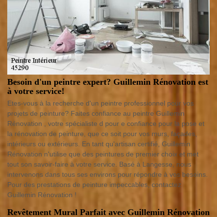
Besoin d'un peintre expert? Guillemin Rénovation est
à votre service!
Etes-vous à la recherche d'un peintre professionnel pour vos
projets de peinture? Faites confiance au peintre Guillemin
Rénovation , votre spécialiste d pour e confiance pour la pose et
la rénovation de peinture, que ce soit pour vos murs, façades,
intérieurs ou extérieurs. En tant qu'artisan certifié, Guillemin
Rénovation n'utilise que des peintures de premier choix et met
tout son savoir-faire à votre service. Basé à Langesse, nous
intervenons dans tous ses environs pour répondre à vos besoins.
Pour des prestations de peinture impeccables, contactez
Guillemin Rénovation !
Revêtement Mural Parfait avec Guillemin Rénovation