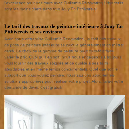
l’excellence pour vos murs avec Guillemin Rénovation ! Nos tarifs
sont les moins chers dans tout Jouy En Pithiverais!
Le tarif des travaux de peinture intérieure à Jouy En
Pithiverais et ses environs
Avec notre entreprise Guillemin Rénovation , le tarif des travaux
de pose de peinture intérieure se calcule généralement en mètre
carré. Le choix de la gamme de peinture peut toutefois faire
varier le prix. Quoi qu'il en soit, nous nous engageons à toujours
vous fournir des travaux soignés et de qualité à des tarifs
abordables et en même temps concurrentiels. Quel que soit le
support que vous voulez peindre, nous saurons apporter les
solutions appropriées pour réaliser votre projet. Alors, faites votre
demande de devis, c'est gratuit.