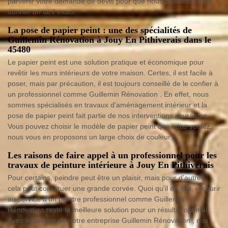
parvenir votre demande de devis pour que nous puissions vous
donner un tarif exact.
La pose de papier peint : une des spécialités de
Guillemin Rénovation à Jouy En Pithiverais dans le
45480
Le papier peint est une solution pratique et économique pour
revêtir les murs intérieurs de votre maison. Certes, il est facile à
poser, mais par précaution, il est toujours conseillé de le confier à
un professionnel comme Guillemin Rénovation . En effet, nous
sommes spécialisés en travaux d'aménagement intérieur et la
pose de papier peint fait partie de nos interventions courantes.
Vous pouvez choisir le modèle de papier peint que vous voulez,
nous vous en proposons un large choix de couleur.
Les raisons de faire appel à un professionnel pour les
travaux de peinture intérieure à Jouy En Pithiverais
Pour certains, peindre peut être un plaisir, mais pour d'autres,
cela peut constituer une grande corvée. Quoi qu'il en soit, recourir
au service d'un peintre professionnel comme Guillemin
Rénovation reste la meilleure solution pour un résultat optimal.
Avec le service de notre entreprise Guillemin Rénovation , nos