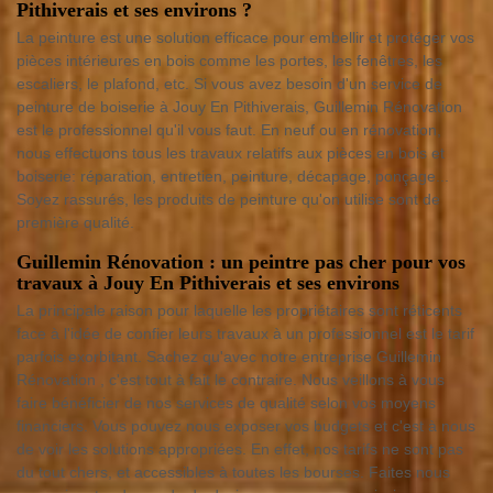
Pithiverais et ses environs ?
La peinture est une solution efficace pour embellir et protéger vos
pièces intérieures en bois comme les portes, les fenêtres, les
escaliers, le plafond, etc. Si vous avez besoin d'un service de
peinture de boiserie à Jouy En Pithiverais, Guillemin Rénovation
est le professionnel qu'il vous faut. En neuf ou en rénovation,
nous effectuons tous les travaux relatifs aux pièces en bois et
boiserie: réparation, entretien, peinture, décapage, ponçage...
Soyez rassurés, les produits de peinture qu'on utilise sont de
première qualité.
Guillemin Rénovation : un peintre pas cher pour vos
travaux à Jouy En Pithiverais et ses environs
La principale raison pour laquelle les propriétaires sont réticents
face à l'idée de confier leurs travaux à un professionnel est le tarif
parfois exorbitant. Sachez qu'avec notre entreprise Guillemin
Rénovation , c'est tout à fait le contraire. Nous veillons à vous
faire bénéficier de nos services de qualité selon vos moyens
financiers. Vous pouvez nous exposer vos budgets et c'est à nous
de voir les solutions appropriées. En effet, nos tarifs ne sont pas
du tout chers, et accessibles à toutes les bourses. Faites nous