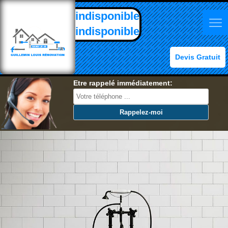
indisponible
indisponible
Devis Gratuit
Etre rappelé immédiatement: