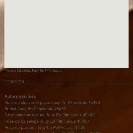
Peintre Intérieur Jouy En Pithiverais
indisponible
Autres services
Pose de cloison et placo Jouy En Pithiverais 45480
Enduit Jouy En Pithiverais 45480
Rénovation intérieure Jouy En Pithiverais 45480
Pose de carrelage Jouy En Pithiverais 45480
Pose de parquet Jouy En Pithiverais 45480