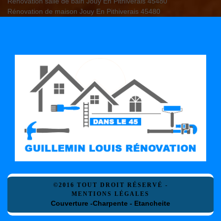
Rénovation salle de bain Jouy En Pithiverais 45480
Rénovation de maison Jouy En Pithiverais 45480
©2016 TOUT DROIT RÉSERVÉ -
MENTIONS LÉGALES
Couverture -Charpente - Etancheite