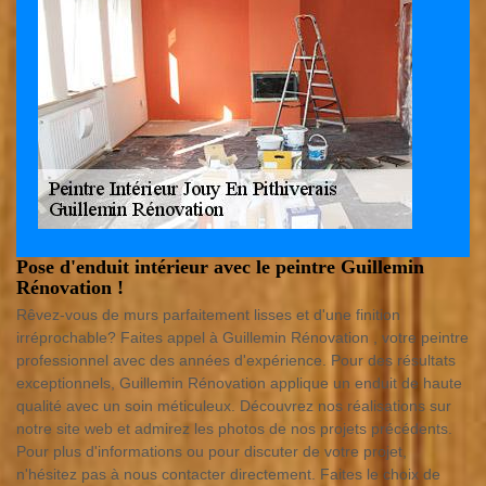
Pose d'enduit intérieur avec le peintre Guillemin
Rénovation !
Rêvez-vous de murs parfaitement lisses et d'une finition
irréprochable? Faites appel à Guillemin Rénovation , votre peintre
professionnel avec des années d'expérience. Pour des résultats
exceptionnels, Guillemin Rénovation applique un enduit de haute
qualité avec un soin méticuleux. Découvrez nos réalisations sur
notre site web et admirez les photos de nos projets précédents.
Pour plus d'informations ou pour discuter de votre projet,
n'hésitez pas à nous contacter directement. Faites le choix de