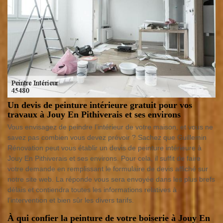
Un devis de peinture intérieure gratuit pour vos
travaux à Jouy En Pithiverais et ses environs
Vous envisagez de peindre l’intérieur de votre maison, et vous ne
savez pas combien vous devez prévoir ? Sachez que Guillemin
Rénovation peut vous établir un devis de peinture intérieure à
Jouy En Pithiverais et ses environs. Pour cela, il suffit de faire
votre demande en remplissant le formulaire de devis affiché sur
notre site web. La réponde vous sera envoyée dans les plus brefs
délais et contiendra toutes les informations relatives à
l’intervention et bien sûr les divers tarifs.
À qui confier la peinture de votre boiserie à Jouy En