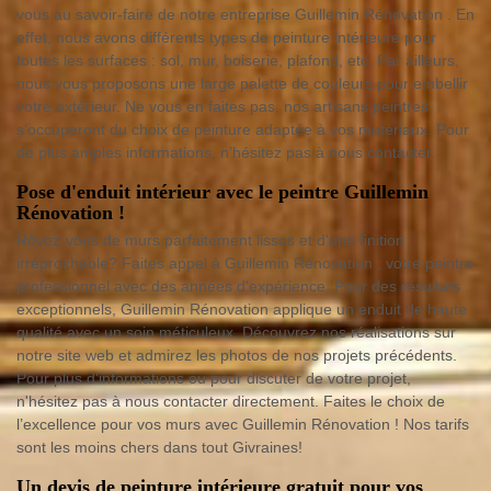
vous au savoir-faire de notre entreprise Guillemin Rénovation . En
effet, nous avons différents types de peinture intérieure pour
toutes les surfaces : sol, mur, boiserie, plafond, etc. Par ailleurs,
nous vous proposons une large palette de couleurs pour embellir
votre extérieur. Ne vous en faites pas, nos artisans peintres
s’occuperont du choix de peinture adaptée à vos matériaux. Pour
de plus amples informations, n’hésitez pas à nous contacter.
Pose d'enduit intérieur avec le peintre Guillemin
Rénovation !
Rêvez-vous de murs parfaitement lisses et d'une finition
irréprochable? Faites appel à Guillemin Rénovation , votre peintre
professionnel avec des années d'expérience. Pour des résultats
exceptionnels, Guillemin Rénovation applique un enduit de haute
qualité avec un soin méticuleux. Découvrez nos réalisations sur
notre site web et admirez les photos de nos projets précédents.
Pour plus d'informations ou pour discuter de votre projet,
n'hésitez pas à nous contacter directement. Faites le choix de
l’excellence pour vos murs avec Guillemin Rénovation ! Nos tarifs
sont les moins chers dans tout Givraines!
Un devis de peinture intérieure gratuit pour vos