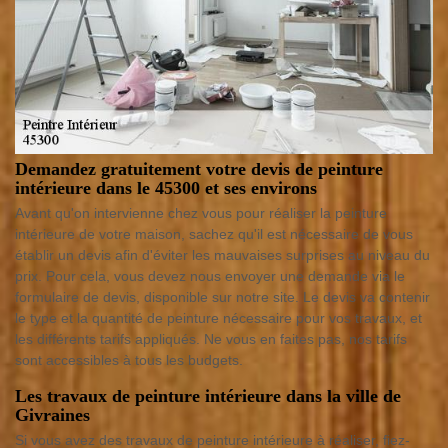
Demandez gratuitement votre devis de peinture
intérieure dans le 45300 et ses environs
Avant qu'on intervienne chez vous pour réaliser la peinture
intérieure de votre maison, sachez qu'il est nécessaire de vous
établir un devis afin d'éviter les mauvaises surprises au niveau du
prix. Pour cela, vous devez nous envoyer une demande via le
formulaire de devis, disponible sur notre site. Le devis va contenir
le type et la quantité de peinture nécessaire pour vos travaux, et
les différents tarifs appliqués. Ne vous en faites pas, nos tarifs
sont accessibles à tous les budgets.
Les travaux de peinture intérieure dans la ville de
Givraines
Si vous avez des travaux de peinture intérieure à réaliser, fiez-