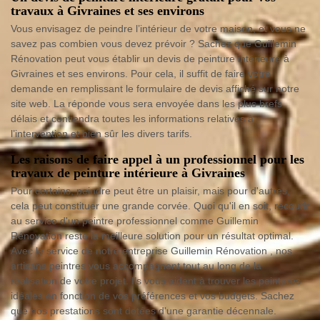
travaux à Givraines et ses environs
Vous envisagez de peindre l’intérieur de votre maison, et vous ne
savez pas combien vous devez prévoir ? Sachez que Guillemin
Rénovation peut vous établir un devis de peinture intérieure à
Givraines et ses environs. Pour cela, il suffit de faire votre
demande en remplissant le formulaire de devis affiché sur notre
site web. La réponde vous sera envoyée dans les plus brefs
délais et contiendra toutes les informations relatives à
l’intervention et bien sûr les divers tarifs.
Les raisons de faire appel à un professionnel pour les
travaux de peinture intérieure à Givraines
Pour certains, peindre peut être un plaisir, mais pour d'autres,
cela peut constituer une grande corvée. Quoi qu'il en soit, recourir
au service d'un peintre professionnel comme Guillemin
Rénovation reste la meilleure solution pour un résultat optimal.
Avec le service de notre entreprise Guillemin Rénovation , nos
artisans peintres vous accompagnent tout au long de la
réalisation de votre projet. Ils vous aident à trouver les peintures
idéales en fonction de vos préférences et vos budgets. Sachez
que nos prestations sont dotées d'une garantie décennale.