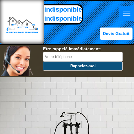
indisponible
indisponible
Devis Gratuit
Etre rappelé immédiatement: