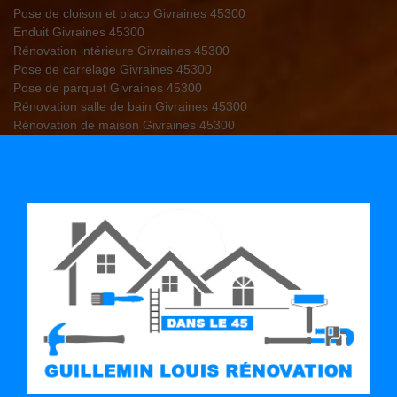
Pose de cloison et placo Givraines 45300
Enduit Givraines 45300
Rénovation intérieure Givraines 45300
Pose de carrelage Givraines 45300
Pose de parquet Givraines 45300
Rénovation salle de bain Givraines 45300
Rénovation de maison Givraines 45300