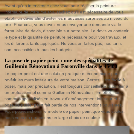
Avant qu'on intervienne chez vous pour réaliser la peinture
intérieure de votre maison, sachez qu'il est nécessaire de vous
établir un devis afin d'éviter les mauvaises surprises au niveau du
prix. Pour cela, vous devez nous envoyer une demande via le
formulaire de devis, disponible sur notre site. Le devis va contenir
le type et la quantité de peinture nécessaire pour vos travaux, et
les différents tarifs appliqués. Ne vous en faites pas, nos tarifs
sont accessibles à tous les budgets.
La pose de papier peint : une des spécialités de
Guillemin Rénovation à Faronville dans le 45480
Le papier peint est une solution pratique et économique pour
revêtir les murs intérieurs de votre maison. Certes, il est facile à
poser, mais par précaution, il est toujours conseillé de le confier à
un professionnel comme Guillemin Rénovation . En effet, nous
sommes spécialisés en travaux d'aménagement intérieur et la
pose de papier peint fait partie de nos interventions courantes.
Vous pouvez choisir le modèle de papier peint que vous voulez,
nous vous en proposons un large choix de couleur.