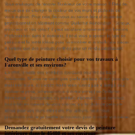
Vous envisagez de rénover l'intérieur de votre maison ? Rien de
mieux que de changer la couleur de vos murs et plafonds de
votre maison. Pour cela, fiez-vous au savoir-faire d'un peintre
professionnel en bâtiment comme Guillemin Rénovation . Sérieux,
minutieux et très créatif, il peut satisfaire amplement vos besoins.
Professionnel dans le domaine, il peut vous proposer le type de
peinture et la teinte idéale pour harmoniser et embellir vos pièces.
Il n'utilise que des produits certifiés pour un rendu satisfaisant.
Quel type de peinture choisir pour vos travaux à
Faronville et ses environs?
En effet, il existe des peintures spéciales pour les surfaces
intérieures. Si vous ne savez pas quelle peinture choisir pour vos
murs intérieurs, et encore moins vous n'avez pas le temps pour
réaliser sa pose, adressez-vous à notre entreprise Guillemin
Rénovation . Spécialistes en peinture intérieure, nous sommes
tout à fait en mesure de vous orienter sur le choix de peinture
idéale pour vos murs intérieurs. Par ailleurs, nous vous
proposons une large palette de couleurs pour embellir vos pièces.
Demandez gratuitement votre devis de peinture
intérieure dans le 45480 et ses environs