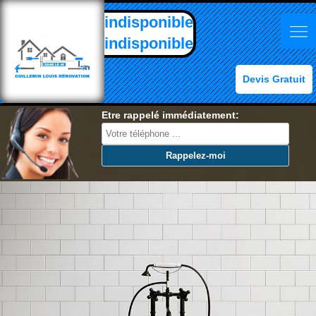
indisponible
indisponible
Devis Gratuit
Etre rappelé immédiatement: