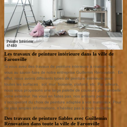
Les travaux de peinture intérieure dans la ville de
Faronville
Si vous avez des travaux de peinture intérieure à réaliser, fiez-
vous au savoir-faire de notre entreprise Guillemin Rénovation . En
effet, nous avons différents types de peinture intérieure pour
toutes les surfaces : sol, mur, boiserie, plafond, etc. Par ailleurs,
nous vous proposons une large palette de couleurs pour embellir
votre extérieur. Ne vous en faites pas, nos artisans peintres
s’occuperont du choix de peinture adaptée à vos matériaux. Pour
de plus amples informations, n’hésitez pas à nous contacter.
Des travaux de peinture fiables avec Guillemin
Rénovation dans toute la ville de Faronville