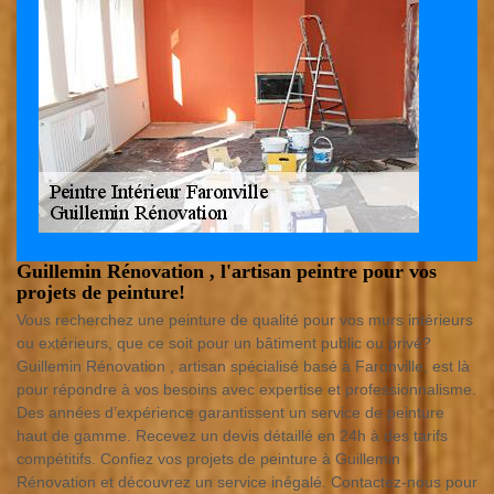
Guillemin Rénovation , l'artisan peintre pour vos
projets de peinture!
Vous recherchez une peinture de qualité pour vos murs intérieurs
ou extérieurs, que ce soit pour un bâtiment public ou privé?
Guillemin Rénovation , artisan spécialisé basé à Faronville, est là
pour répondre à vos besoins avec expertise et professionnalisme.
Des années d’expérience garantissent un service de peinture
haut de gamme. Recevez un devis détaillé en 24h à des tarifs
compétitifs. Confiez vos projets de peinture à Guillemin
Rénovation et découvrez un service inégalé. Contactez-nous pour