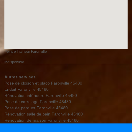
Peintre Intérieur Faronville
indisponible
Autres services
Pose de cloison et placo Faronville 45480
Enduit Faronville 45480
Rénovation intérieure Faronville 45480
Pose de carrelage Faronville 45480
Pose de parquet Faronville 45480
Rénovation salle de bain Faronville 45480
Rénovation de maison Faronville 45480