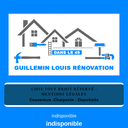
©2016 TOUT DROIT RÉSERVÉ -
MENTIONS LÉGALES
Couverture -Charpente - Etancheite
indisponible
indisponible