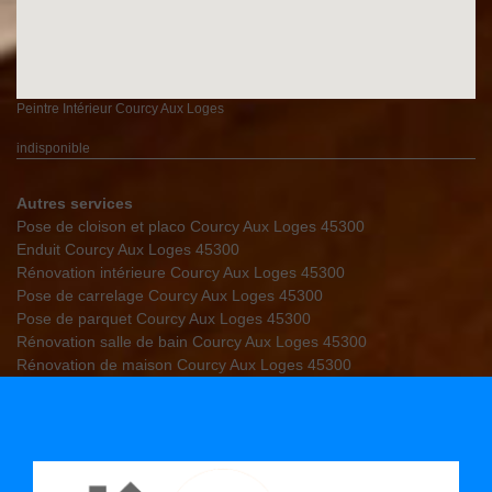
Peintre Intérieur Courcy Aux Loges
indisponible
Autres services
Pose de cloison et placo Courcy Aux Loges 45300
Enduit Courcy Aux Loges 45300
Rénovation intérieure Courcy Aux Loges 45300
Pose de carrelage Courcy Aux Loges 45300
Pose de parquet Courcy Aux Loges 45300
Rénovation salle de bain Courcy Aux Loges 45300
Rénovation de maison Courcy Aux Loges 45300