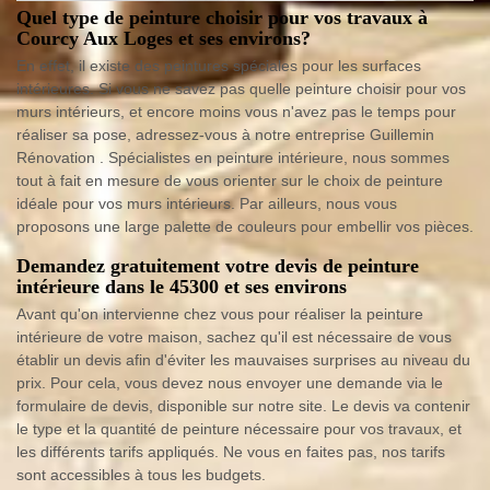
Quel type de peinture choisir pour vos travaux à
Courcy Aux Loges et ses environs?
En effet, il existe des peintures spéciales pour les surfaces
intérieures. Si vous ne savez pas quelle peinture choisir pour vos
murs intérieurs, et encore moins vous n'avez pas le temps pour
réaliser sa pose, adressez-vous à notre entreprise Guillemin
Rénovation . Spécialistes en peinture intérieure, nous sommes
tout à fait en mesure de vous orienter sur le choix de peinture
idéale pour vos murs intérieurs. Par ailleurs, nous vous
proposons une large palette de couleurs pour embellir vos pièces.
Demandez gratuitement votre devis de peinture
intérieure dans le 45300 et ses environs
Avant qu'on intervienne chez vous pour réaliser la peinture
intérieure de votre maison, sachez qu'il est nécessaire de vous
établir un devis afin d'éviter les mauvaises surprises au niveau du
prix. Pour cela, vous devez nous envoyer une demande via le
formulaire de devis, disponible sur notre site. Le devis va contenir
le type et la quantité de peinture nécessaire pour vos travaux, et
les différents tarifs appliqués. Ne vous en faites pas, nos tarifs
sont accessibles à tous les budgets.