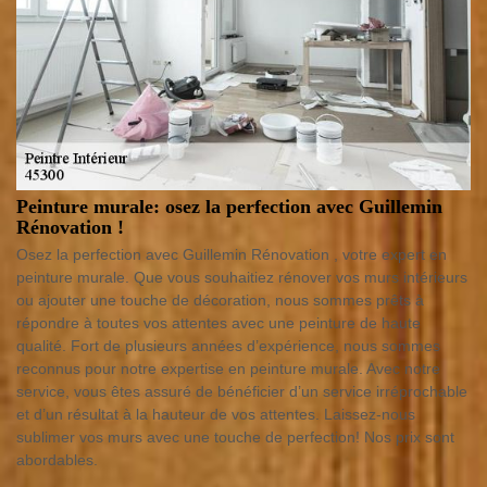
Peinture murale: osez la perfection avec Guillemin
Rénovation !
Osez la perfection avec Guillemin Rénovation , votre expert en
peinture murale. Que vous souhaitiez rénover vos murs intérieurs
ou ajouter une touche de décoration, nous sommes prêts à
répondre à toutes vos attentes avec une peinture de haute
qualité. Fort de plusieurs années d’expérience, nous sommes
reconnus pour notre expertise en peinture murale. Avec notre
service, vous êtes assuré de bénéficier d’un service irréprochable
et d’un résultat à la hauteur de vos attentes. Laissez-nous
sublimer vos murs avec une touche de perfection! Nos prix sont
abordables.