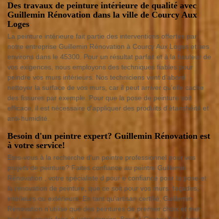
Des travaux de peinture intérieure de qualité avec
Guillemin Rénovation dans la ville de Courcy Aux
Loges
La peinture intérieure fait partie des interventions offertes par
notre entreprise Guillemin Rénovation à Courcy Aux Loges et ses
environs dans le 45300. Pour un résultat parfait et à la hauteur de
vos exigences, nous employons des techniques fiables pour
peindre vos murs intérieurs. Nos techniciens vont d’abord
nettoyer la surface de vos murs, car il peut arriver qu’elle cache
des fissures par exemple. Pour que la pose de peinture soit
efficace, il est nécessaire d’appliquer des produits d’étanchéité et
anti-humidité.
Besoin d'un peintre expert? Guillemin Rénovation est
à votre service!
Etes-vous à la recherche d'un peintre professionnel pour vos
projets de peinture? Faites confiance au peintre Guillemin
Rénovation , votre spécialiste d pour e confiance pour la pose et
la rénovation de peinture, que ce soit pour vos murs, façades,
intérieurs ou extérieurs. En tant qu'artisan certifié, Guillemin
Rénovation n'utilise que des peintures de premier choix et met
tout son savoir-faire à votre service. Basé à Courcy Aux Loges,