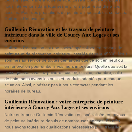
nous intervenons dans tous ses environs pour répondre à vos
besoins. Pour des prestations de peinture impeccables, contactez
Guillemin Rénovation !
Guillemin Rénovation et les travaux de peinture
intérieure dans la ville de Courcy Aux Loges et ses
environs
Guillemin Rénovation est une société spécialisée en travaux de
peinture et de rénovation intérieure, installée dans le 45300. Nous
sommes au service de toutes demandes que ce soit en neuf ou
en rénovation pour embellir vos murs intérieurs. Quelle que soit la
pièce que vous voulez peindre : couloir, cuisine, chambre, salle
de bain, nous avons les outils et produits adaptés pour chaque
situation. Ainsi, n’hésitez pas à nous contacter pendant les
horaires de bureau.
Guillemin Rénovation : votre entreprise de peinture
intérieure à Courcy Aux Loges et ses environs
Notre entreprise Guillemin Rénovation est spécialisée en travaux
de peinture intérieure depuis de nombreuses années. En effet,
nous avons toutes les qualifications nécessaires pour travailler