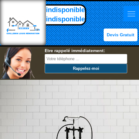
indisponible
indisponible
Devis Gratuit
Etre rappelé immédiatement: