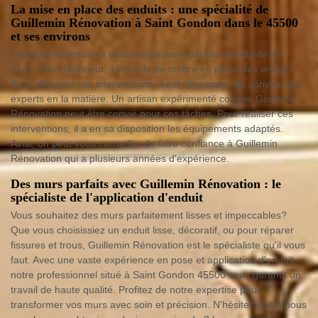
La mise en place des enduits : une spécialité de
Guillemin Rénovation à Saint Gondon dans le 45500
et ses environs
Les propriétaires des maisons peuvent décider d'embellir les
murs. Pour l'intérieur, il est utile de mettre en place des enduits.
Pour effectuer ces interventions, il est nécessaire de convier des
experts en la matière. Un artisan expérimenté comme Guillemin
Rénovation peut être convié pour ces tâches. Pour réaliser ces
interventions, il a en sa disposition les équipements adaptés.
Ainsi, on peut vous conseiller de faire confiance à Guillemin
Rénovation qui a plusieurs années d'expérience.
Des murs parfaits avec Guillemin Rénovation : le
spécialiste de l'application d'enduit
Vous souhaitez des murs parfaitement lisses et impeccables?
Que vous choisissiez un enduit lisse, décoratif, ou pour réparer
fissures et trous, Guillemin Rénovation est le spécialiste qu'il vous
faut. Avec une vaste expérience en pose et application d'enduit,
notre professionnel situé à Saint Gondon 45500 vous garantit un
travail de haute qualité. Profitez de notre expertise pour
transformer vos murs avec soin et précision. N'hésitez pas à nous