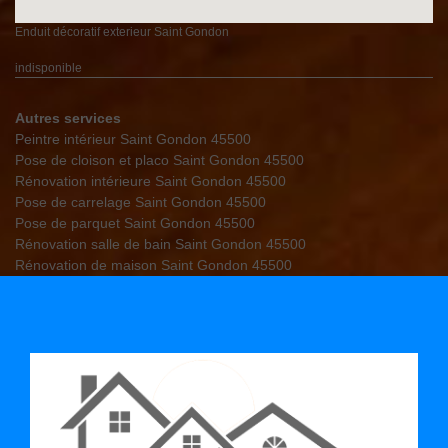
Enduit décoratif exterieur Saint Gondon
indisponible
Autres services
Peintre intérieur Saint Gondon 45500
Pose de cloison et placo Saint Gondon 45500
Rénovation intérieure Saint Gondon 45500
Pose de carrelage Saint Gondon 45500
Pose de parquet Saint Gondon 45500
Rénovation salle de bain Saint Gondon 45500
Rénovation de maison Saint Gondon 45500