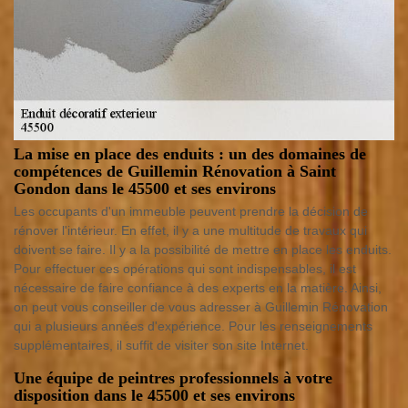
La mise en place des enduits : un des domaines de
compétences de Guillemin Rénovation à Saint
Gondon dans le 45500 et ses environs
Les occupants d'un immeuble peuvent prendre la décision de
rénover l'intérieur. En effet, il y a une multitude de travaux qui
doivent se faire. Il y a la possibilité de mettre en place les enduits.
Pour effectuer ces opérations qui sont indispensables, il est
nécessaire de faire confiance à des experts en la matière. Ainsi,
on peut vous conseiller de vous adresser à Guillemin Rénovation
qui a plusieurs années d'expérience. Pour les renseignements
supplémentaires, il suffit de visiter son site Internet.
Une équipe de peintres professionnels à votre
disposition dans le 45500 et ses environs