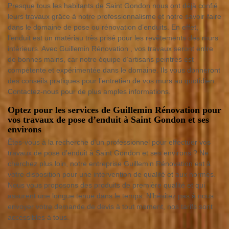
Presque tous les habitants de Saint Gondon nous ont déjà confié
leurs travaux grâce à notre professionnalisme et notre savoir-faire
dans le domaine de pose ou rénovation d’enduits. En effet,
l’enduit est un matériau très prisé pour les revêtements des murs
intérieurs. Avec Guillemin Rénovation , vos travaux seront entre
de bonnes mains, car notre équipe d’artisans peintres est
compétente et expérimentée dans le domaine. Ils vous donneront
des conseils pratiques pour l’entretien de vos murs au quotidien.
Contactez-nous pour de plus amples informations.
Optez pour les services de Guillemin Rénovation pour
vos travaux de pose d’enduit à Saint Gondon et ses
environs
Êtes-vous à la recherche d’un professionnel pour effectuer vos
travaux de pose d’enduit à Saint Gondon et ses environs ? Ne
cherchez plus loin, notre entreprise Guillemin Rénovation est à
votre disposition pour une intervention de qualité et aux normes.
Nous vous proposons des produits de première qualité et qui
assurent une longue tenue dans le temps. N’hésitez pas à nous
envoyer votre demande de devis à tout moment, nos tarifs sont
accessibles à tous.