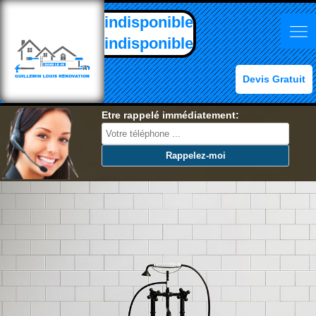
indisponible
indisponible
Devis Gratuit
Etre rappelé immédiatement: